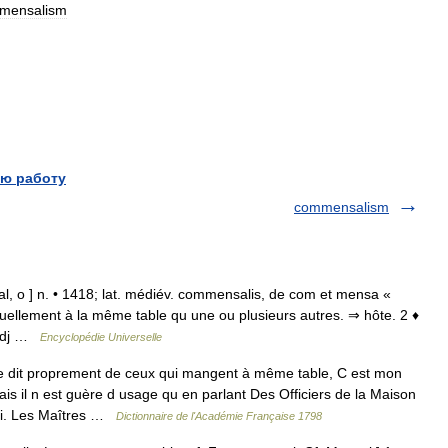
mensalism
ю работу
commensalism
l, o ] n. • 1418; lat. médiév. commensalis, de com et mensa «
uellement à la même table qu une ou plusieurs autres. ⇒ hôte. 2 ♦
 Adj …
Encyclopédie Universelle
it proprement de ceux qui mangent à même table, C est mon
l n est guère d usage qu en parlant Des Officiers de la Maison
Roi. Les Maîtres …
Dictionnaire de l'Académie Française 1798