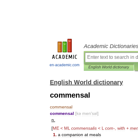
Academic Dictionarie
en-academic.com
English World dictionary
English World dictionary
commensal
commensal
commensal
[
kə
men
′
səl
]
n
.
[
ME
<
ML
commensalis
<
L
com
-,
with
+
men
1
.
a
companion
at
meals