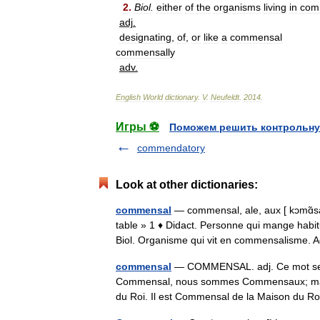
2
.
Biol
.
either
of
the
organisms
living
in
com
adj
.
designating
,
of
,
or
like
a
commensal
commensally
adv
.
English
World
dictionary
.
V
.
Neufeldt
.
2014
.
Игры ⚽
Поможем решить контрольну
commendatory
Look at other dictionaries:
commensal
— commensal, ale, aux [ kɔmɑ̃sa
table » 1 ♦ Didact. Personne qui mange habit
Biol. Organisme qui vit en commensalisme.
commensal
— COMMENSAL. adj. Ce mot se d
Commensal, nous sommes Commensaux; mais i
du Roi. Il est Commensal de la Maison du 