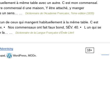
tuellement à même table avec un autre. C est mon commensal.
e commensal d une maison, Y être attaché, y manger
, dans un sens… …
Dictionnaire de l'Academie Francaise, 7eme edition (1835)
n de ceux qui mangent habituellement à la même table. C est
 Nos commensaux ont fait faux bond, SÉV. 40. • L un qui se
e de la… …
Dictionnaire de la Langue Française d'Émile Littré
Advertising
18+
upal,
WordPress, MODx.