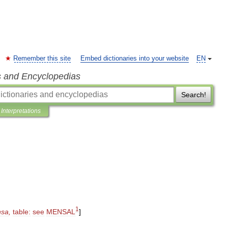
Remember this site
Embed dictionaries into your website
EN
s and Encyclopedias
Search!
Interpretations
1
sa
,
table:
see
MENSAL
]