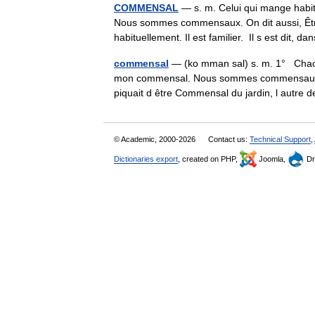
COMMENSAL
— s. m. Celui qui mange habi
Nous sommes commensaux. On dit aussi, Êtr
habituellement. Il est familier. Il s est dit
commensal
— (ko mman sal) s. m. 1° Chacu
mon commensal. Nous sommes commensaux. •
piquait d être Commensal du jardin, l autr
© Academic, 2000-2026
Contact us:
Technical Support
,
Dictionaries export
, created on PHP,
Joomla,
Dr