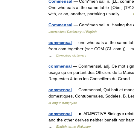
Commensal
— Com*men sal, n. [LL. commensa
One who eats at the same table. [Obs.] [1913 W
with, or on, another, partaking usually… …
T
Commensal
— Com*men sal, a. Having the 
International Dictionary of English
commensal
— one who eats at the same tabl
from com together (see COM (Cf. com )) + me
…
Etymology dictionary
commensal
— Commensal. adj. Ce mot signif
usage qu en parlant des Officiers de la Mais
Requestes & tous les Conseillers du Gra
commensal
— Commensal, Qui boit et mange
domestiques, Contubernales, Sodales. B. 
la langue françoyse
commensal
— ► ADJECTIVE Biology ▪ relatin
and the other derives neither benefit nor h
…
English terms dictionary