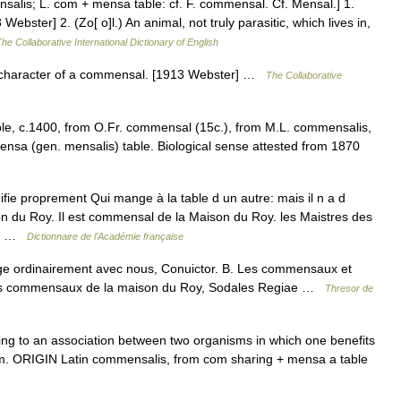
lis; L. com + mensa table: cf. F. commensal. Cf. Mensal.] 1.
ebster] 2. (Zo[ o]l.) An animal, not truly parasitic, which lives in,
he Collaborative International Dictionary of English
character of a commensal. [1913 Webster] …
The Collaborative
e, c.1400, from O.Fr. commensal (15c.), from M.L. commensalis,
nsa (gen. mensalis) table. Biological sense attested from 1870
ie proprement Qui mange à la table d un autre: mais il n a d
on du Roy. Il est commensal de la Maison du Roy. les Maistres des
nd… …
Dictionnaire de l'Académie française
 ordinairement avec nous, Conuictor. B. Les commensaux et
Les commensaux de la maison du Roy, Sodales Regiae …
Thresor de
g to an association between two organisms in which one benefits
arm. ORIGIN Latin commensalis, from com sharing + mensa a table